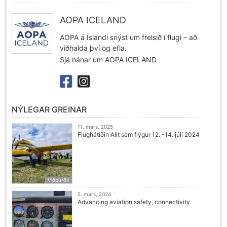
AOPA ICELAND
AOPA á Íslandi snýst um frelsið í flugi – að
viðhalda því og efla.
Sjá nánar um AOPA ICELAND
NÝLEGAR GREINAR
11. mars, 2025
Flughátíðin Allt sem flýgur 12. -14. júlí 2024
Viðburðir
5. mars, 2024
Advancing aviation safety, connectivity