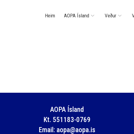
Heim
AOPA Ísland
Veður
V
AOPA Ísland
Kt. 551183-0769
Email: aopa@aopa.is