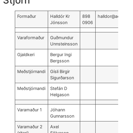
Stjórn
Formaður
Halldór Kr
898
halldor@aopa.is
Jónsson
0906
Varaformaður
Guðmundur
Unnsteinsson
Gjaldkeri
Bergur Ingi
Bergsson
Meðstjórnandi
Gísli Birgir
Sigurðarson
Meðstjórnandi
Stefán D
Helgason
Varamaður 1
Jóhann
Gunnarsson
Varamaður 2
Axel
(ritari)
Sölvason