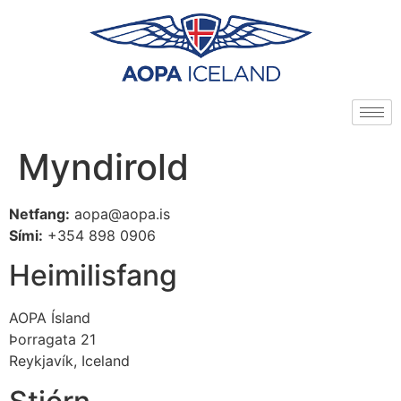
Myndirold
Netfang:
aopa@aopa.is
Sími:
+354 898 0906
Heimilisfang
AOPA Ísland
Þorragata 21
Reykjavík, Iceland